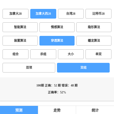
加拿大28
加拿大西28
台湾28
比特币28
智能算法
情感算法
隐形算法
装置算法
穿透算法
蟠龙算法
组合
杀组
大小
单双
双项
双组
100期 正确：52 期 错误：48 期
正确率：52%
预测
走势
统计