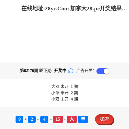
在线地址:28yc.Com 加拿大28-pc开奖结果预测加拿大|加拿大28预测开奖官网咪牌|飞飞28加拿大在线预测
第
62176
期 距下期:
开奖中
广告开关：
大双
未开:
1
期
小单
未开:
2
期
小双
未开:
4
期
9
2
4
15
大
单
咪牌
+
+
=
-