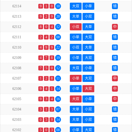
62114
9
1
0
10
大双
小单
错
62113
9
2
9
20
大单
小双
错
62112
8
0
4
12
小双
大单
中
62111
2
4
2
08
小单
大双
错
62110
4
9
9
22
小双
大单
错
62109
4
7
8
19
小单
大双
错
62108
7
5
0
12
大双
小单
错
62107
1
2
8
11
小单
大双
中
62106
9
4
1
14
小单
大双
中
62105
9
3
4
16
大双
小单
中
62104
3
1
3
07
大单
小双
错
62103
0
5
9
14
大单
小双
错
62102
5
0
3
08
小单
大双
错