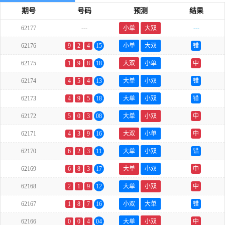
期号
号码
预测
结果
62177
---
小单
大双
---
62176
9
2
4
15
小单
大双
错
62175
1
9
8
18
大双
小单
中
62174
4
5
4
13
大单
小双
错
62173
4
9
5
18
大单
小双
错
62172
5
0
3
08
大单
小双
中
62171
4
3
9
16
大双
小单
中
62170
6
2
3
11
大单
小双
错
62169
6
8
3
17
大单
小双
中
62168
2
1
9
12
大单
小双
中
62167
1
8
7
16
小双
大单
错
62166
0
0
4
04
大单
小双
中