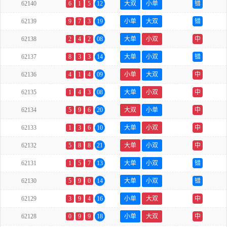
62140
6
1
5
12
大双
小单
错
62139
9
7
3
19
小单
大双
错
62138
2
4
2
08
大单
小双
中
62137
8
3
3
14
大单
小双
错
62136
4
1
4
09
小单
大双
中
62135
1
4
3
08
大单
小双
中
62134
5
9
6
20
大双
小单
中
62133
1
3
6
10
大单
小双
中
62132
5
8
8
21
大单
小双
中
62131
1
5
7
13
大单
小双
错
62130
5
9
0
14
大单
小双
错
62129
3
9
4
16
小单
大双
中
62128
0
9
9
18
小单
大双
中