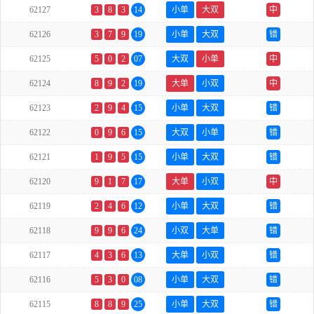
62127
3
8
3
14
小单
大双
中
62126
3
7
9
19
小单
大双
错
62125
5
0
2
07
大双
小单
中
62124
8
9
2
19
大单
小双
中
62123
2
9
4
15
小单
大双
错
62122
0
9
6
15
大双
小单
错
62121
1
9
5
15
小单
大双
错
62120
9
1
7
17
大单
小双
中
62119
2
4
6
12
小单
大双
错
62118
9
9
6
24
小双
大单
错
62117
4
3
6
13
大单
小双
错
62116
5
3
0
08
小单
大双
错
62115
8
8
9
25
小单
大双
错