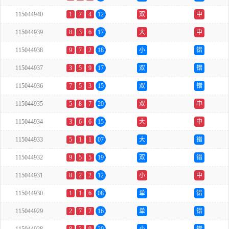
115044940
1
7
4
12
双
中
115044939
8
3
6
17
大
中
115044938
9
7
2
18
小
错
115044937
3
5
9
17
双
错
115044936
7
5
3
15
双
错
115044935
5
8
7
20
双
中
115044934
3
6
6
15
大
中
115044933
5
1
1
07
大
错
115044932
9
5
5
19
双
错
115044931
8
2
2
12
小
中
115044930
1
1
6
08
单
错
115044929
2
7
7
16
单
错