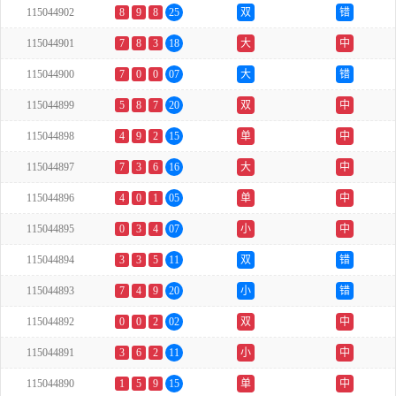
115044902
8
9
8
25
双
错
115044901
7
8
3
18
大
中
115044900
7
0
0
07
大
错
115044899
5
8
7
20
双
中
115044898
4
9
2
15
单
中
115044897
7
3
6
16
大
中
115044896
4
0
1
05
单
中
115044895
0
3
4
07
小
中
115044894
3
3
5
11
双
错
115044893
7
4
9
20
小
错
115044892
0
0
2
02
双
中
115044891
3
6
2
11
小
中
115044890
1
5
9
15
单
中