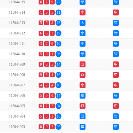
115044915
6
7
9
22
单
错
115044914
1
5
5
11
小
中
115044913
5
0
8
13
大
错
115044912
6
6
7
19
小
错
115044911
3
7
9
19
小
错
115044910
5
0
1
06
单
错
115044909
9
0
5
14
双
中
115044908
9
3
4
16
双
中
115044907
4
2
4
10
小
中
115044906
5
9
0
14
单
错
115044905
0
2
2
04
双
中
115044904
5
5
3
13
双
错
115044903
0
0
2
02
单
错