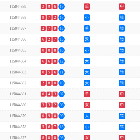
115044889
2
9
6
17
单
中
115044888
8
7
2
17
小
错
115044887
2
7
9
18
单
错
115044886
6
2
7
15
双
错
115044885
0
8
8
16
小
错
115044884
6
6
0
12
大
错
115044883
0
5
6
11
大
错
115044882
2
8
0
10
大
错
115044881
0
4
3
07
单
中
115044880
3
3
2
08
双
中
115044879
0
9
0
09
大
错
115044878
5
6
7
18
小
错
115044877
8
0
0
08
双
中