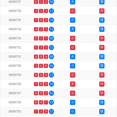
08090797
6
2
2
10
大
错
08090796
3
5
3
11
小
中
08090795
7
9
2
18
小
错
08090794
4
2
5
11
大
错
08090793
0
1
7
08
小
中
08090792
5
5
2
12
小
中
08090791
4
0
4
08
大
错
08090790
5
2
9
16
小
错
08090789
9
0
4
13
小
中
08090788
7
8
5
20
大
中
08090787
0
0
2
02
小
中
08090786
8
4
7
19
小
错
08090785
7
1
9
17
小
错