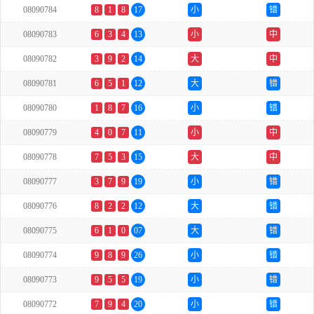
08090784
8
1
8
17
小
错
08090783
6
3
4
13
小
中
08090782
3
9
2
14
大
中
08090781
6
5
1
12
大
错
08090780
1
8
7
16
小
错
08090779
4
0
7
11
小
中
08090778
7
5
3
15
大
中
08090777
3
7
9
19
小
错
08090776
8
2
2
12
大
错
08090775
6
1
0
07
大
错
08090774
9
8
9
26
小
错
08090773
9
5
5
19
小
错
08090772
7
9
4
20
小
错