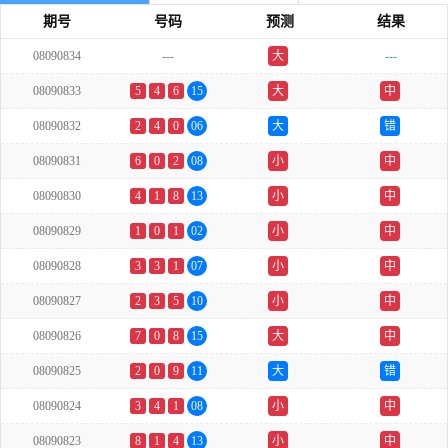
期号
号码
预测
结果
08090834
---
大
---
双
08090833
5
4
6
15
大
中
08090832
2
4
0
06
大
错
08090831
6
0
2
08
小
中
08090830
4
1
8
13
小
中
08090829
1
0
1
02
小
中
08090828
3
3
1
07
小
中
08090827
2
3
5
10
小
中
08090826
7
0
8
15
大
中
08090825
2
0
9
11
大
错
08090824
3
4
1
08
小
中
08090823
8
1
4
13
小
中