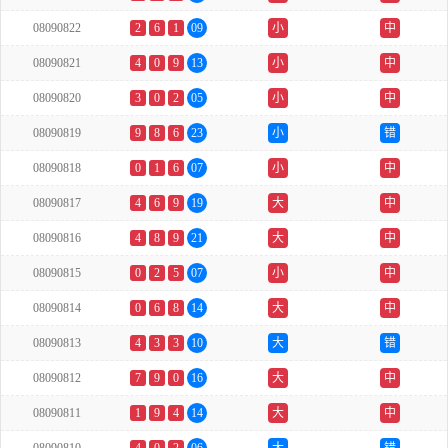
08090822
2
6
1
09
小
中
08090821
4
0
9
13
小
中
08090820
3
0
2
05
小
中
08090819
9
8
6
23
小
错
08090818
0
1
6
07
小
中
08090817
4
6
9
19
大
中
08090816
4
8
9
21
大
中
08090815
0
2
5
07
小
中
08090814
0
6
8
14
大
中
08090813
4
3
3
10
大
错
08090812
7
9
0
16
大
中
08090811
1
9
4
14
大
中