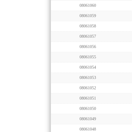
08061060
08061059
08061058
08061057
08061056
08061055
08061054
08061053
08061052
08061051
08061050
08061049
08061048