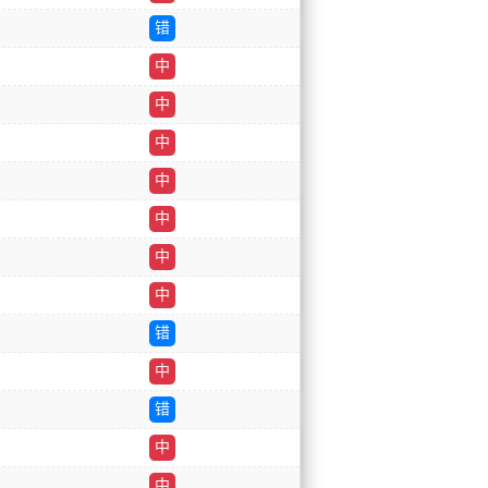
错
中
中
中
中
中
中
中
错
中
错
中
中