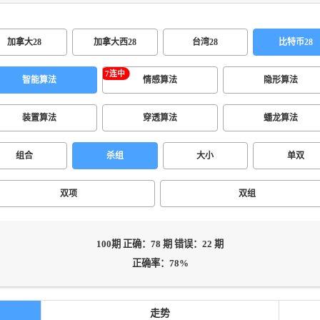
加拿大28
加拿大西28
台湾28
比特币28
智能算法
情感算法
隐形算法
装置算法
穿透算法
蟠龙算法
组合
杀组
大小
单双
双项
双组
100期 正确：78 期 错误：22 期
正确率：78%
走势