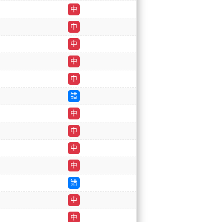
中
中
中
中
中
错
中
中
中
中
错
中
中