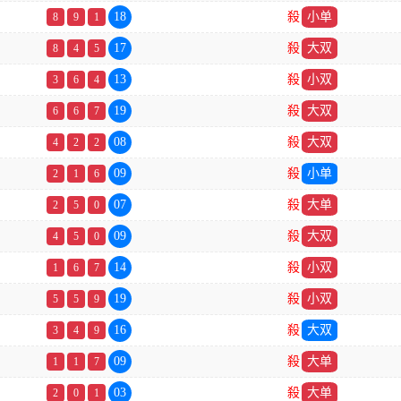
18
殺
小单
8
9
1
17
殺
大双
8
4
5
13
殺
小双
3
6
4
19
殺
大双
6
6
7
08
殺
大双
4
2
2
09
殺
小单
2
1
6
07
殺
大单
2
5
0
09
殺
大双
4
5
0
14
殺
小双
1
6
7
19
殺
小双
5
5
9
16
殺
大双
3
4
9
09
殺
大单
1
1
7
03
殺
大单
2
0
1