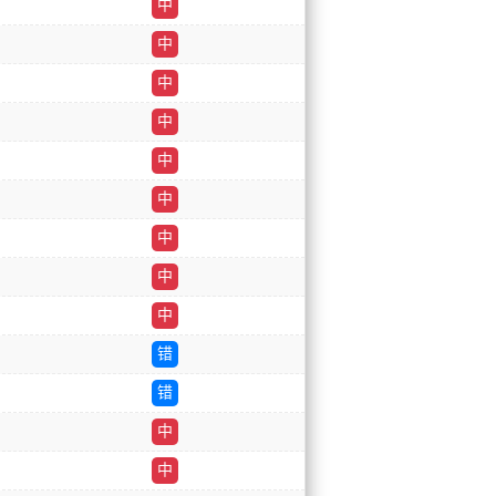
中
中
中
中
中
中
中
中
中
错
错
中
中