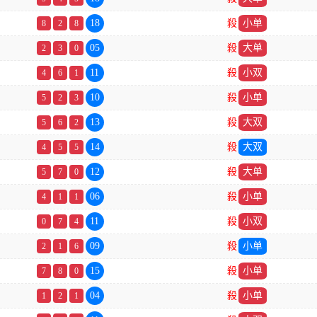
18
殺
小单
8
2
8
05
殺
大单
2
3
0
11
殺
小双
4
6
1
10
殺
小单
5
2
3
13
殺
大双
5
6
2
14
殺
大双
4
5
5
12
殺
大单
5
7
0
06
殺
小单
4
1
1
11
殺
小双
0
7
4
09
殺
小单
2
1
6
15
殺
小单
7
8
0
04
殺
小单
1
2
1