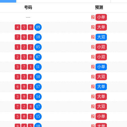
号码
预测
---
殺
小单
09
殺
大单
4
5
0
18
殺
大双
7
9
2
05
殺
小双
1
2
2
07
殺
小双
2
5
0
11
殺
小单
3
7
1
10
殺
大双
3
3
4
17
殺
大单
6
9
2
14
殺
大单
3
9
2
17
殺
大双
7
2
8
15
殺
小单
5
8
2
18
殺
大单
9
4
5