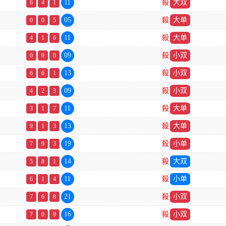
11
殺
大双
6
4
1
05
殺
大单
0
0
5
11
殺
大单
4
1
6
09
殺
小双
0
9
0
13
殺
小双
6
6
1
09
殺
小双
4
2
3
11
殺
大单
3
1
7
13
殺
大单
9
1
3
19
殺
小单
7
9
3
14
殺
大双
5
8
1
11
殺
小单
6
1
4
21
殺
小双
7
6
8
16
殺
小双
7
0
9