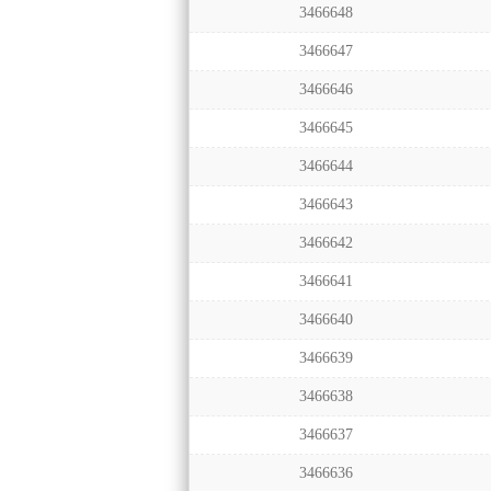
3466648
3466647
3466646
3466645
3466644
3466643
3466642
3466641
3466640
3466639
3466638
3466637
3466636