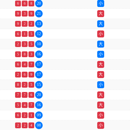
20
小
6
6
8
21
大
9
3
9
13
大
9
2
2
12
小
6
1
5
10
大
2
3
5
16
小
5
8
3
17
大
6
4
7
17
大
2
6
9
15
小
8
2
5
20
大
7
7
6
16
大
5
4
7
09
小
6
2
1
08
小
2
2
4