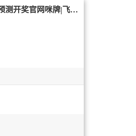
在线地址:28yc.Com 加拿大28-pc开奖结果预测加拿大|加拿大28预测开奖官网咪牌|飞飞28加拿大在线预测