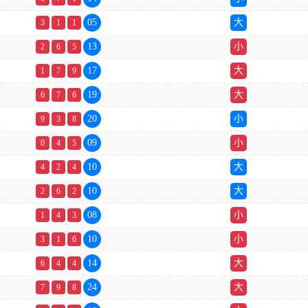
05
大
3
1
1
13
小
2
6
5
17
大
1
7
9
19
大
6
7
6
20
小
9
3
8
09
小
0
4
5
10
大
4
2
4
10
大
2
6
2
08
小
1
4
3
10
小
3
1
6
14
大
6
4
4
24
大
7
9
8