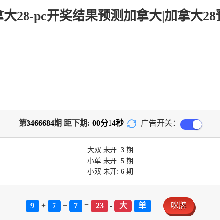
第
3466684
期 距下期:
00
分
13
秒
广告开关：
大双
未开:
3
期
小单
未开:
5
期
小双
未开:
6
期
9
+
7
+
7
=
23
-
大
单
咪牌