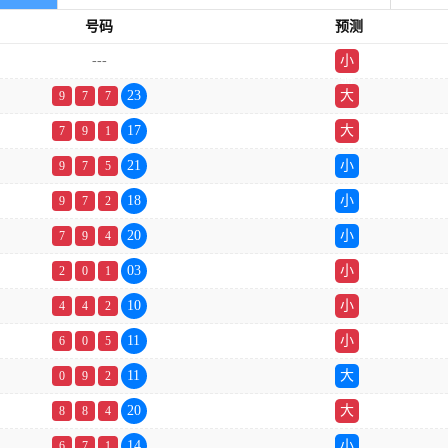
号码
预测
---
小
双
23
大
9
7
7
17
大
7
9
1
21
小
9
7
5
18
小
9
7
2
20
小
7
9
4
03
小
2
0
1
10
小
4
4
2
11
小
6
0
5
11
大
0
9
2
20
大
8
8
4
14
小
6
7
1