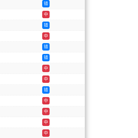
错
中
错
中
错
错
中
中
错
中
中
中
中