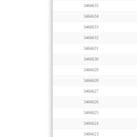
3466635
3466634
3466633
3466632
3466631
3466630
3466629
3466628
3466627
3466626
3466625
3466624
3466623