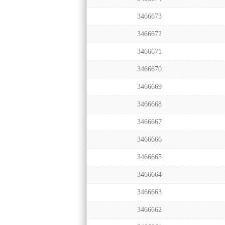
3466673
3466672
3466671
3466670
3466669
3466668
3466667
3466666
3466665
3466664
3466663
3466662