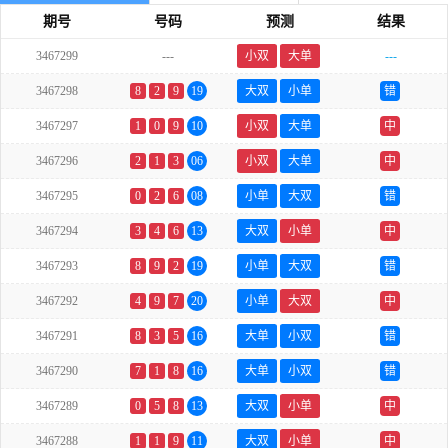
期号
号码
预测
结果
3467299
---
小双
大单
---
3467298
8
2
9
19
大双
小单
错
3467297
1
0
9
10
小双
大单
中
3467296
2
1
3
06
小双
大单
中
3467295
0
2
6
08
小单
大双
错
3467294
3
4
6
13
大双
小单
中
3467293
8
9
2
19
小单
大双
错
3467292
4
9
7
20
小单
大双
中
3467291
8
3
5
16
大单
小双
错
3467290
7
1
8
16
大单
小双
错
3467289
0
5
8
13
大双
小单
中
3467288
1
1
9
11
大双
小单
中