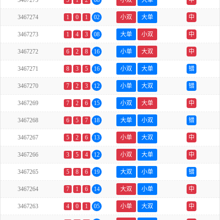
3467275
5
1
2
08
小双
大单
中
3467274
1
0
1
02
小双
大单
中
3467273
1
4
3
08
大单
小双
中
3467272
6
2
8
16
小单
大双
中
3467271
8
3
5
16
小双
大单
错
3467270
7
2
3
12
小单
大双
错
3467269
7
2
6
15
小双
大单
中
3467268
6
5
7
18
大单
小双
错
3467267
5
2
6
13
小单
大双
中
3467266
3
5
4
12
小双
大单
中
3467265
5
8
6
19
大双
小单
错
3467264
7
1
6
14
大双
小单
中
3467263
4
0
1
05
小单
大双
中