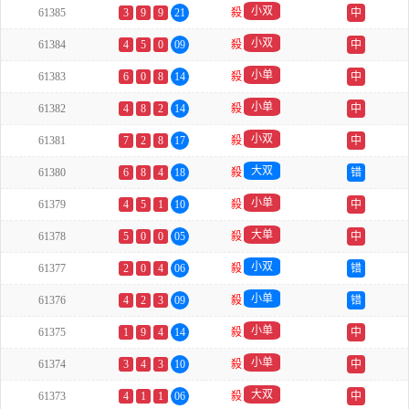
小双
61385
3
9
9
21
殺
中
小双
61384
4
5
0
09
殺
中
小单
61383
6
0
8
14
殺
中
小单
61382
4
8
2
14
殺
中
小双
61381
7
2
8
17
殺
中
大双
61380
6
8
4
18
殺
错
小单
61379
4
5
1
10
殺
中
大单
61378
5
0
0
05
殺
中
小双
61377
2
0
4
06
殺
错
小单
61376
4
2
3
09
殺
错
小单
61375
1
9
4
14
殺
中
小单
61374
3
4
3
10
殺
中
大双
61373
4
1
1
06
殺
中