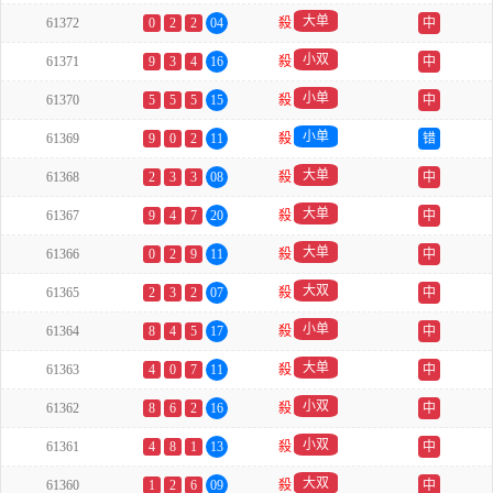
大单
61372
0
2
2
04
殺
中
小双
61371
9
3
4
16
殺
中
小单
61370
5
5
5
15
殺
中
小单
61369
9
0
2
11
殺
错
大单
61368
2
3
3
08
殺
中
大单
61367
9
4
7
20
殺
中
大单
61366
0
2
9
11
殺
中
大双
61365
2
3
2
07
殺
中
小单
61364
8
4
5
17
殺
中
大单
61363
4
0
7
11
殺
中
小双
61362
8
6
2
16
殺
中
小双
61361
4
8
1
13
殺
中
大双
61360
1
2
6
09
殺
中