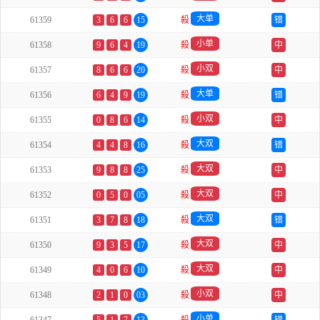
大单
61359
3
6
6
15
殺
错
小单
61358
9
6
4
19
殺
中
小双
61357
8
6
6
20
殺
中
大单
61356
6
4
9
19
殺
错
小双
61355
0
8
6
14
殺
中
大双
61354
4
4
8
16
殺
错
大双
61353
9
8
8
25
殺
中
大双
61352
0
5
0
05
殺
中
大双
61351
3
7
8
18
殺
错
大双
61350
9
3
5
17
殺
中
大双
61349
4
0
6
10
殺
中
小双
61348
2
1
0
03
殺
中
小单