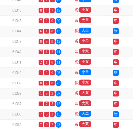
61347
5
1
7
13
殺
错
小双
61346
8
4
7
19
殺
中
大单
61345
7
2
0
09
殺
中
大单
61344
6
1
8
15
殺
错
小单
61343
0
3
9
12
殺
中
小双
61342
7
1
3
11
殺
中
小双
61341
2
1
8
11
殺
中
小单
61340
1
2
0
03
殺
错
小双
61339
8
7
8
23
殺
中
大双
61338
1
3
3
07
殺
中
大双
61337
1
7
5
13
殺
中
大单
61336
7
5
3
15
殺
错
大双
61335
7
9
7
23
殺
中