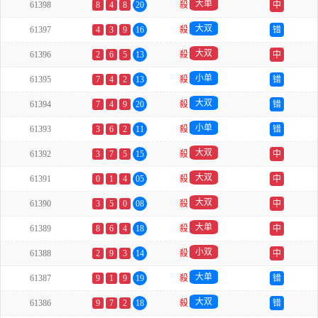
大单
61398
8
4
8
20
殺
中
大双
61397
4
3
9
16
殺
错
大双
61396
2
6
5
13
殺
中
小单
61395
7
4
2
13
殺
错
大双
61394
7
4
9
20
殺
错
小单
61393
3
6
2
11
殺
错
大双
61392
3
7
5
15
殺
中
大双
61391
0
1
4
05
殺
中
大双
61390
3
5
0
08
殺
中
大单
61389
8
6
4
18
殺
中
小双
61388
2
9
3
14
殺
中
大单
61387
9
1
9
19
殺
错
大双
61386
9
7
2
18
殺
错