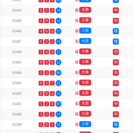
61411
3
1
5
09
殺
错
大单
61410
8
2
4
14
殺
中
小单
61409
2
9
3
14
殺
中
小双
61408
4
0
8
12
殺
错
大双
61407
9
3
2
14
殺
错
小单
61406
5
4
8
17
殺
中
小单
61405
9
5
8
22
殺
中
大单
61404
1
3
2
06
殺
中
大单
61403
0
5
7
12
殺
中
大双
61402
8
0
4
12
殺
中
大双
61401
5
2
0
07
殺
中
小双
61400
3
3
5
11
殺
中
小双
61399
2
9
1
12
殺
错