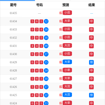
期号
号码
预测
结果
小双
61435
---
殺
---
大单
61434
5
6
1
12
殺
中
小双
61433
9
3
4
16
殺
中
小双
61432
2
9
5
16
殺
中
大双
61431
4
4
1
09
殺
中
小双
61430
9
2
6
17
殺
中
大单
61429
6
0
9
15
殺
错
小单
61428
5
4
5
14
殺
中
大单
61427
1
6
3
10
殺
中
大双
61426
5
6
6
17
殺
中
大双
61425
4
9
9
22
殺
错
大单
61424
6
6
1
13
殺
中