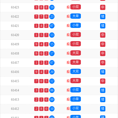
小双
61423
3
8
8
19
殺
中
大单
61422
7
7
9
23
殺
错
小单
61421
1
4
2
07
殺
错
小双
61420
1
5
7
13
殺
中
小双
61419
9
4
2
15
殺
中
大双
61418
9
6
2
17
殺
中
大单
61417
1
3
3
07
殺
中
大双
61416
9
4
7
20
殺
错
大单
61415
7
0
5
12
殺
中
小双
61414
3
3
0
06
殺
错
小单
61413
2
1
6
09
殺
错
小双
61412
2
8
0
10
殺
错
小单