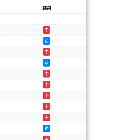
结果
---
中
错
中
错
中
中
中
中
中
错
中