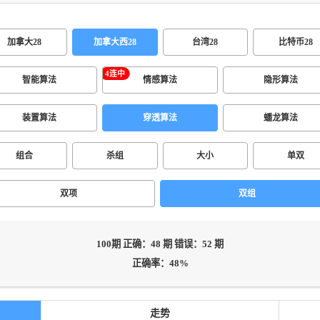
加拿大28
加拿大西28
台湾28
比特币28
智能算法
情感算法
隐形算法
装置算法
穿透算法
蟠龙算法
组合
杀组
大小
单双
双项
双组
100期 正确：48 期 错误：52 期
正确率：48%
走势