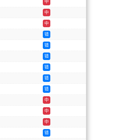
中
中
中
错
错
错
错
错
错
中
中
中
错