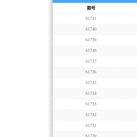
期号
61741
61740
61739
61738
61737
61736
61735
61734
61733
61732
61731
61730