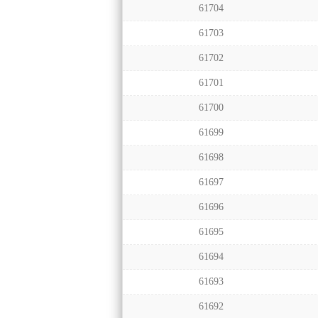
61704
61703
61702
61701
61700
61699
61698
61697
61696
61695
61694
61693
61692