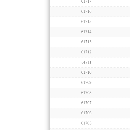
61717
61716
61715
61714
61713
61712
61711
61710
61709
61708
61707
61706
61705