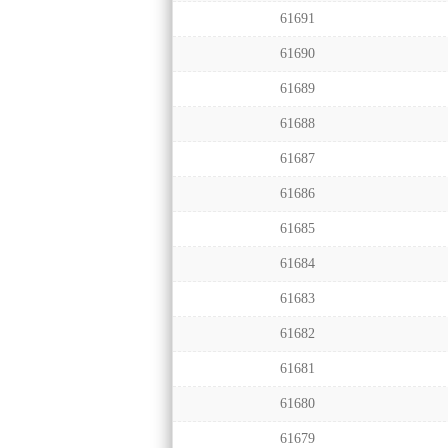
61691
61690
61689
61688
61687
61686
61685
61684
61683
61682
61681
61680
61679