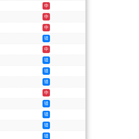
中
中
中
错
中
错
错
错
中
错
错
错
错