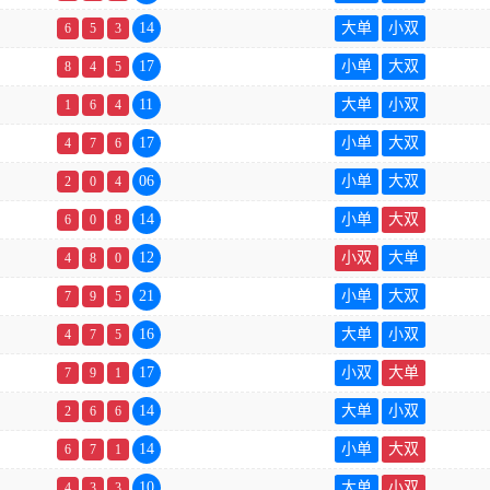
14
大单
小双
6
5
3
17
小单
大双
8
4
5
11
大单
小双
1
6
4
17
小单
大双
4
7
6
06
小单
大双
2
0
4
14
小单
大双
6
0
8
12
小双
大单
4
8
0
21
小单
大双
7
9
5
16
大单
小双
4
7
5
17
小双
大单
7
9
1
14
大单
小双
2
6
6
14
小单
大双
6
7
1
10
大单
小双
4
3
3