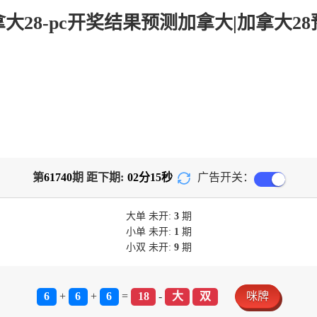
第
61740
期 距下期:
02
分
14
秒
广告开关：
大单
未开:
3
期
小单
未开:
1
期
小双
未开:
9
期
6
+
6
+
6
=
18
-
大
双
咪牌