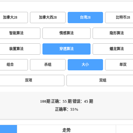
加拿大28
加拿大西28
台湾28
比特币28
智能算法
情感算法
隐形算法
装置算法
穿透算法
蟠龙算法
组合
杀组
大小
单双
双项
双组
100期 正确：55 期 错误：45 期
正确率：55%
走势