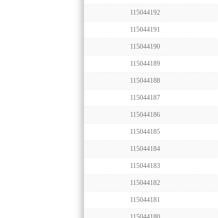
115044192
115044191
115044190
115044189
115044188
115044187
115044186
115044185
115044184
115044183
115044182
115044181
115044180