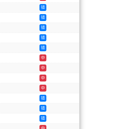
错
错
错
错
错
中
中
中
中
错
错
错
中