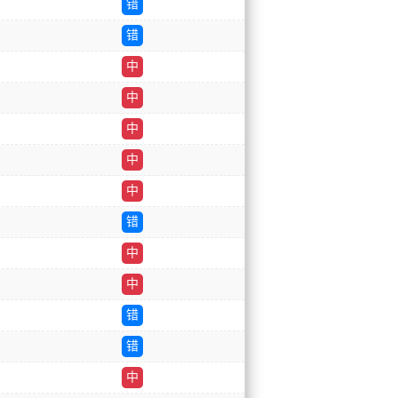
错
错
中
中
中
中
中
错
中
中
错
错
中