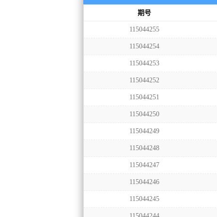
期号
115044255
115044254
115044253
115044252
115044251
115044250
115044249
115044248
115044247
115044246
115044245
115044244