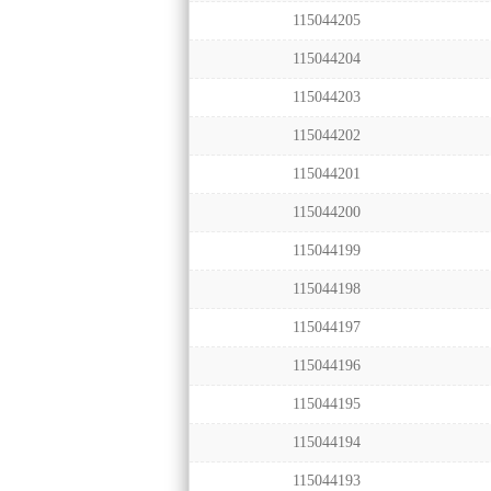
115044205
115044204
115044203
115044202
115044201
115044200
115044199
115044198
115044197
115044196
115044195
115044194
115044193