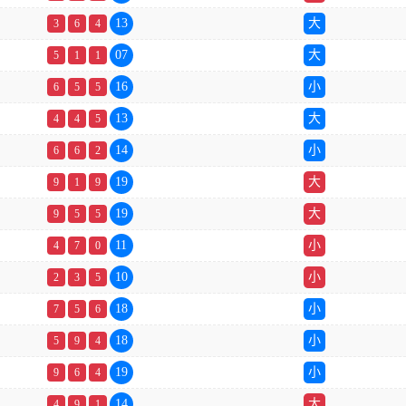
13
大
3
6
4
07
大
5
1
1
16
小
6
5
5
13
大
4
4
5
14
小
6
6
2
19
大
9
1
9
19
大
9
5
5
11
小
4
7
0
10
小
2
3
5
18
小
7
5
6
18
小
5
9
4
19
小
9
6
4
14
大
4
9
1