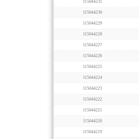
115044231
115044230
115044229
115044228
115044227
115044226
115044225
115044224
115044223
115044222
115044221
115044220
115044219