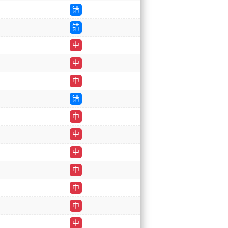
错
错
中
中
中
错
中
中
中
中
中
中
中