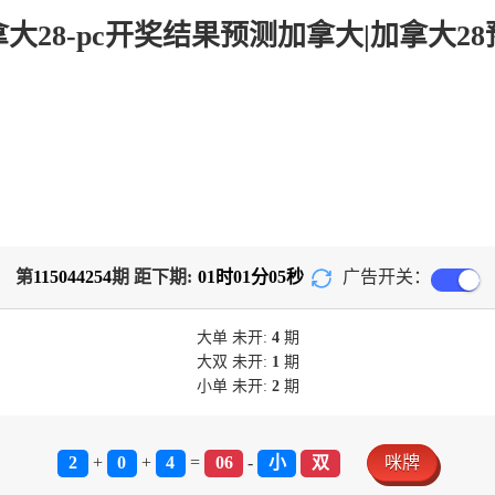
第
115044254
期 距下期:
01
时
01
分
04
秒
广告开关：
大单
未开:
4
期
大双
未开:
1
期
小单
未开:
2
期
2
+
0
+
4
=
06
-
小
双
咪牌