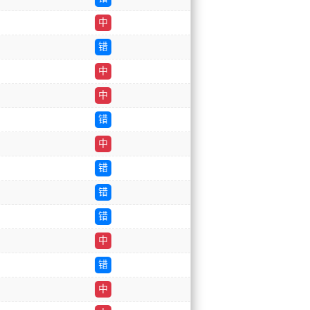
中
错
中
中
错
中
错
错
错
中
错
中