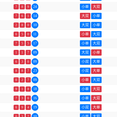
24
小单
大双
7
8
9
14
大双
小单
7
6
1
10
大双
小单
2
8
0
11
小单
大双
6
5
0
17
小单
大双
7
5
5
09
大双
小单
1
1
7
09
小双
大单
6
3
0
23
小双
大单
8
8
7
09
小单
大双
0
2
7
18
小单
大双
9
1
8
16
小单
大双
7
3
6
19
小双
大单
6
9
4
10
小单
大双
0
3
7