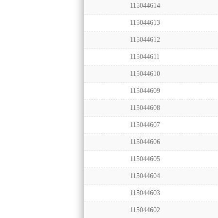
115044614
115044613
115044612
115044611
115044610
115044609
115044608
115044607
115044606
115044605
115044604
115044603
115044602