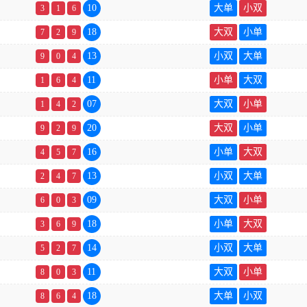
10
大单
小双
3
1
6
18
大双
小单
7
2
9
13
小双
大单
9
0
4
11
小单
大双
1
6
4
07
大双
小单
1
4
2
20
大双
小单
9
2
9
16
小单
大双
4
5
7
13
小双
大单
2
4
7
09
大双
小单
6
0
3
18
小单
大双
3
6
9
14
小双
大单
5
2
7
11
大双
小单
8
0
3
18
大单
小双
8
6
4