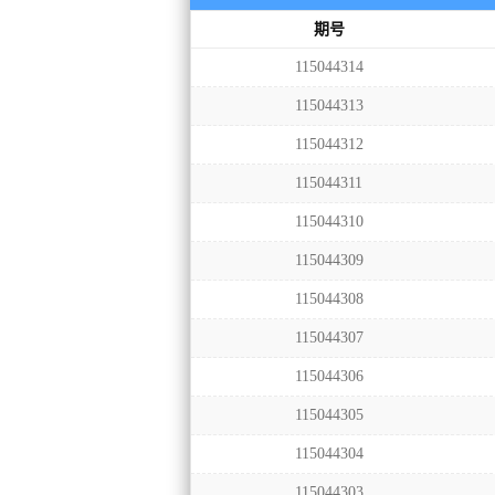
期号
115044314
115044313
115044312
115044311
115044310
115044309
115044308
115044307
115044306
115044305
115044304
115044303