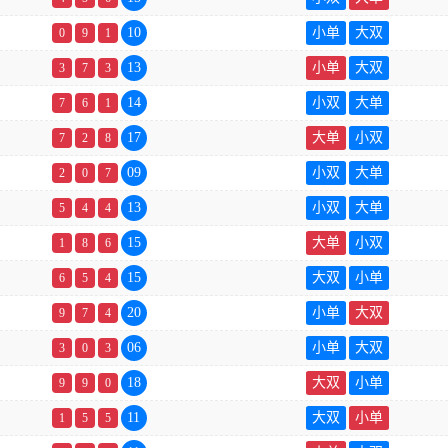
10
小单
大双
0
9
1
13
小单
大双
3
7
3
14
小双
大单
7
6
1
17
大单
小双
7
2
8
09
小双
大单
2
0
7
13
小双
大单
5
4
4
15
大单
小双
1
8
6
15
大双
小单
6
5
4
20
小单
大双
9
7
4
06
小单
大双
3
0
3
18
大双
小单
9
9
0
11
大双
小单
1
5
5