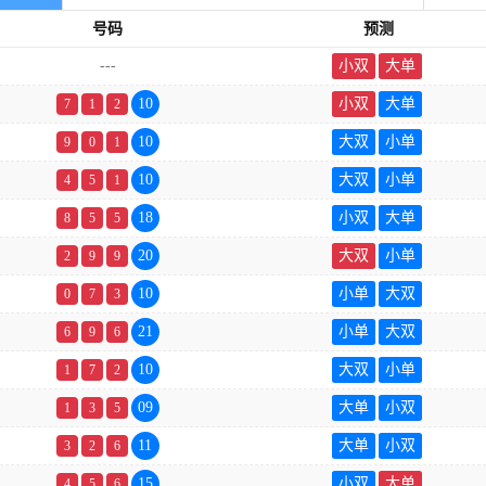
号码
预测
---
小双
大单
10
小双
大单
7
1
2
10
大双
小单
9
0
1
10
大双
小单
4
5
1
18
小双
大单
8
5
5
20
大双
小单
2
9
9
10
小单
大双
0
7
3
21
小单
大双
6
9
6
10
大双
小单
1
7
2
09
大单
小双
1
3
5
11
大单
小双
3
2
6
15
小双
大单
4
5
6