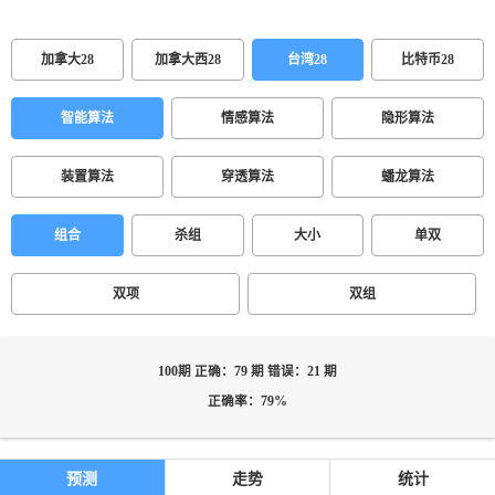
加拿大28
加拿大西28
台湾28
比特币28
智能算法
情感算法
隐形算法
装置算法
穿透算法
蟠龙算法
组合
杀组
大小
单双
双项
双组
100期 正确：79 期 错误：21 期
正确率：79%
预测
走势
统计