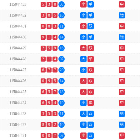
115044433
5
3
0
08
小
单
中
115044432
3
8
5
16
小
单
错
115044431
0
8
3
11
小
双
中
115044430
9
1
4
14
小
单
错
115044429
2
5
9
16
大
双
中
115044428
2
1
4
07
大
单
中
115044427
6
7
7
20
小
双
中
115044426
0
9
5
14
大
双
中
115044425
6
5
7
18
大
双
中
115044424
6
9
4
19
小
单
中
115044423
3
5
3
11
大
双
错
115044422
8
9
2
19
小
双
错
115044421
0
0
7
07
小
双
中