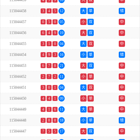
115044459
4
5
9
18
大
双
中
115044458
3
4
5
12
大
单
错
115044457
0
5
0
05
小
双
中
115044456
6
4
9
19
大
双
中
115044455
3
1
0
04
大
双
中
115044454
4
9
3
16
小
单
错
115044453
6
7
8
21
大
双
中
115044452
2
7
2
11
小
单
中
115044451
3
0
1
04
大
双
中
115044450
4
4
1
09
小
单
中
115044449
4
1
6
11
大
单
中
115044448
2
8
8
18
小
单
错
115044447
7
5
5
17
大
双
中