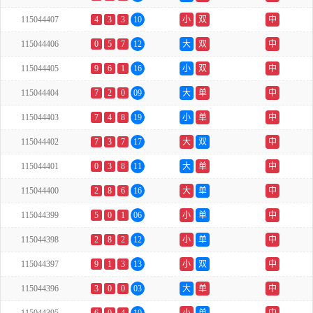
115044407
4
3
3
10
小
双
中
115044406
0
5
7
12
大
双
中
115044405
9
6
1
16
小
双
中
115044404
7
2
0
09
大
单
中
115044403
7
4
8
19
小
单
中
115044402
7
3
7
17
大
双
中
115044401
0
3
8
11
大
单
中
115044400
2
8
6
16
大
单
中
115044399
5
0
1
06
小
单
中
115044398
2
8
2
12
小
单
中
115044397
9
1
3
13
小
双
中
115044396
3
0
0
03
大
单
中