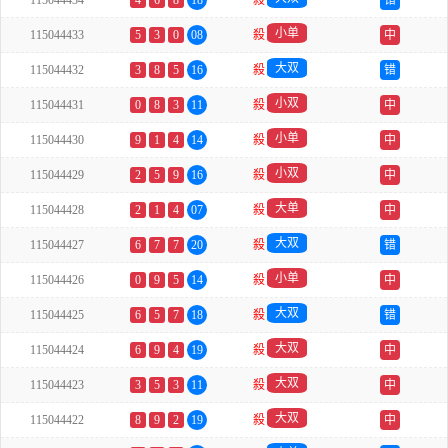
115044434
4
6
8
18
殺
错
小单
115044433
5
3
0
08
殺
中
大双
115044432
3
8
5
16
殺
错
小双
115044431
0
8
3
11
殺
中
小单
115044430
9
1
4
14
殺
中
小双
115044429
2
5
9
16
殺
中
大单
115044428
2
1
4
07
殺
中
大双
115044427
6
7
7
20
殺
错
小单
115044426
0
9
5
14
殺
中
大双
115044425
6
5
7
18
殺
错
大双
115044424
6
9
4
19
殺
中
大双
115044423
3
5
3
11
殺
中
大双
115044422
8
9
2
19
殺
中