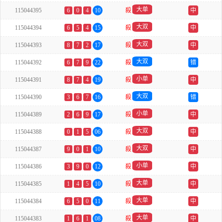
大单
115044395
6
0
4
10
殺
中
大双
115044394
6
5
4
15
殺
中
大双
115044393
8
7
2
17
殺
中
大双
115044392
6
7
9
22
殺
错
小单
115044391
8
7
4
19
殺
中
大双
115044390
3
6
7
16
殺
错
小单
115044389
2
6
9
17
殺
中
大双
115044388
0
1
5
06
殺
中
大双
115044387
9
0
1
10
殺
中
小单
115044386
3
9
0
12
殺
中
大单
115044385
1
4
5
10
殺
中
大单
115044384
6
5
0
11
殺
中
大单
115044383
1
6
1
08
殺
中