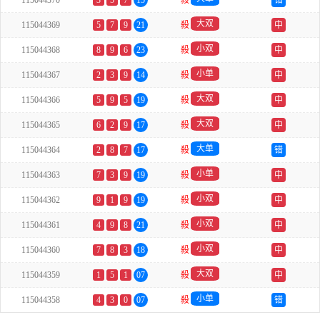
115044370
3
5
7
15
殺
错
大双
115044369
5
7
9
21
殺
中
小双
115044368
8
9
6
23
殺
中
小单
115044367
2
3
9
14
殺
中
大双
115044366
5
9
5
19
殺
中
大双
115044365
6
2
9
17
殺
中
大单
115044364
2
8
7
17
殺
错
小单
115044363
7
3
9
19
殺
中
小双
115044362
9
1
9
19
殺
中
小双
115044361
4
9
8
21
殺
中
小双
115044360
7
8
3
18
殺
中
大双
115044359
1
5
1
07
殺
中
小单
115044358
4
3
0
07
殺
错