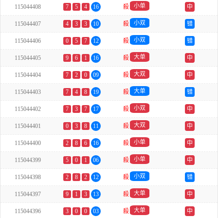
小单
115044408
7
5
4
16
殺
中
小双
115044407
4
3
3
10
殺
错
小双
115044406
0
5
7
12
殺
错
大单
115044405
9
6
1
16
殺
中
大双
115044404
7
2
0
09
殺
中
大单
115044403
7
4
8
19
殺
错
小双
115044402
7
3
7
17
殺
中
大双
115044401
0
3
8
11
殺
中
小单
115044400
2
8
6
16
殺
中
小单
115044399
5
0
1
06
殺
中
小双
115044398
2
8
2
12
殺
错
大单
115044397
9
1
3
13
殺
中
大单
115044396
3
0
0
03
殺
中