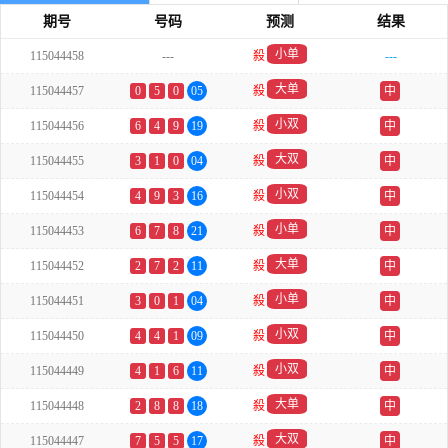
期号
号码
预测
结果
小单
115044458
---
殺
---
大单
115044457
0
5
0
05
殺
中
小双
115044456
6
4
9
19
殺
中
大双
115044455
3
1
0
04
殺
中
小双
115044454
4
9
3
16
殺
中
小单
115044453
6
7
8
21
殺
中
大单
115044452
2
7
2
11
殺
中
小单
115044451
3
0
1
04
殺
中
小双
115044450
4
4
1
09
殺
中
小双
115044449
4
1
6
11
殺
中
大单
115044448
2
8
8
18
殺
中
大双
115044447
7
5
5
17
殺
中