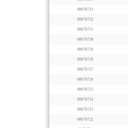
08070733
08070732
08070731
08070730
08070729
08070728
08070727
08070726
08070725
08070724
08070723
08070722