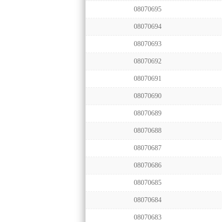
08070695
08070694
08070693
08070692
08070691
08070690
08070689
08070688
08070687
08070686
08070685
08070684
08070683