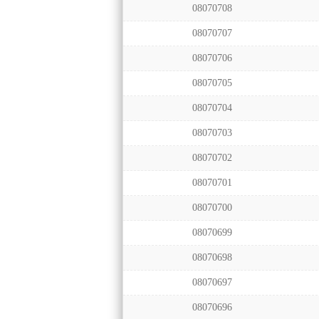
08070708
08070707
08070706
08070705
08070704
08070703
08070702
08070701
08070700
08070699
08070698
08070697
08070696