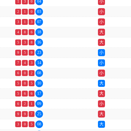
04
小
1
3
0
03
小
2
1
0
07
小
3
1
3
18
大
4
8
6
16
大
5
3
8
23
小
9
5
9
14
小
7
4
3
08
小
6
0
2
10
大
5
0
5
17
大
5
6
6
09
小
6
2
1
25
大
9
9
7
08
大
3
0
5