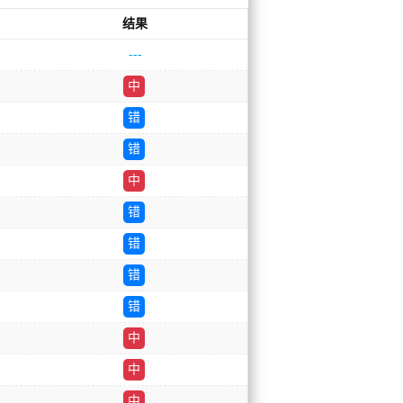
结果
---
中
错
错
中
错
错
错
错
中
中
中