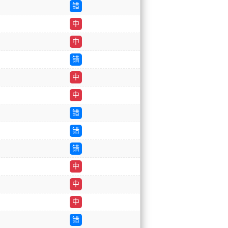
错
中
中
错
中
中
错
错
错
中
中
中
错