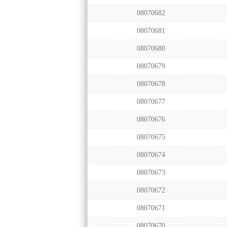
08070682
08070681
08070680
08070679
08070678
08070677
08070676
08070675
08070674
08070673
08070672
08070671
08070670