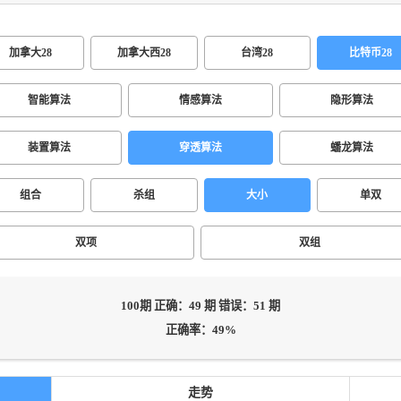
加拿大28
加拿大西28
台湾28
比特币28
智能算法
情感算法
隐形算法
装置算法
穿透算法
蟠龙算法
组合
杀组
大小
单双
双项
双组
100期 正确：49 期 错误：51 期
正确率：49%
走势