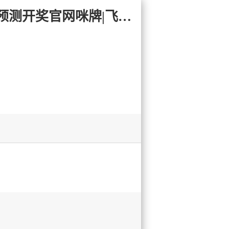
在线地址:28yc.Com 加拿大28-pc开奖结果预测加拿大|加拿大28预测开奖官网咪牌|飞飞28加拿大在线预测