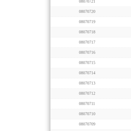
08070721
08070720
08070719
08070718
08070717
08070716
08070715
08070714
08070713
08070712
08070711
08070710
08070709