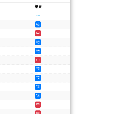
结果
---
错
中
错
错
中
错
错
错
错
中
中