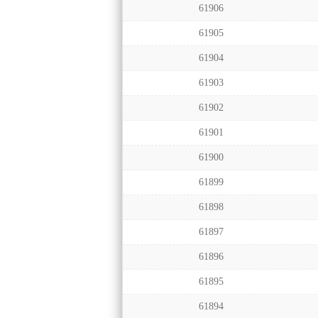
61906
61905
61904
61903
61902
61901
61900
61899
61898
61897
61896
61895
61894