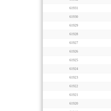
61931
61930
61929
61928
61927
61926
61925
61924
61923
61922
61921
61920