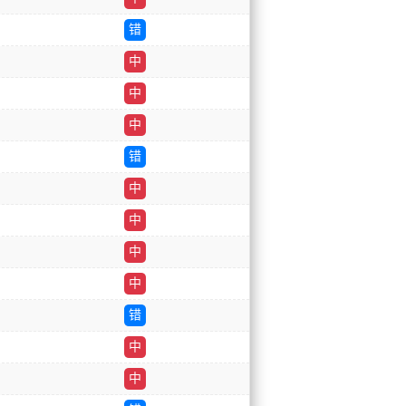
错
中
中
中
错
中
中
中
中
错
中
中