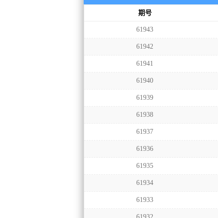
期号
61943
61942
61941
61940
61939
61938
61937
61936
61935
61934
61933
61932