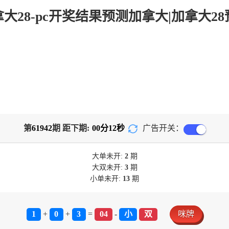
第
61942
期 距下期:
00
分
11
秒
广告开关：
大单
未开:
2
期
大双
未开:
3
期
小单
未开:
13
期
1
+
0
+
3
=
04
-
小
双
咪牌