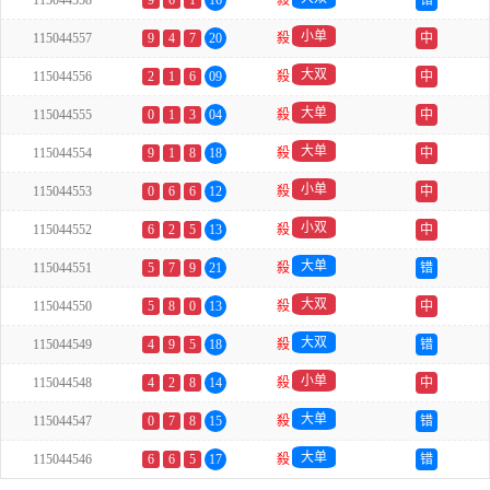
115044558
9
6
1
16
殺
错
小单
115044557
9
4
7
20
殺
中
大双
115044556
2
1
6
09
殺
中
大单
115044555
0
1
3
04
殺
中
大单
115044554
9
1
8
18
殺
中
小单
115044553
0
6
6
12
殺
中
小双
115044552
6
2
5
13
殺
中
大单
115044551
5
7
9
21
殺
错
大双
115044550
5
8
0
13
殺
中
大双
115044549
4
9
5
18
殺
错
小单
115044548
4
2
8
14
殺
中
大单
115044547
0
7
8
15
殺
错
大单
115044546
6
6
5
17
殺
错