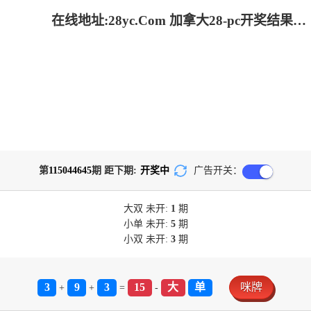
在线地址:28yc.Com 加拿大28-pc开奖结果预测加拿大|加拿大28预测开奖官网咪牌|飞飞28加拿大在线预测
第
115044645
期 距下期:
开奖中
广告开关：
大双
未开:
1
期
小单
未开:
5
期
小双
未开:
3
期
3
9
3
15
大
单
咪牌
+
+
=
-