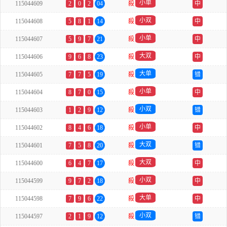
小单
115044609
2
0
2
04
殺
中
小双
115044608
5
8
1
14
殺
中
小单
115044607
5
9
7
21
殺
中
大双
115044606
9
6
8
23
殺
中
大单
115044605
7
7
5
19
殺
错
小单
115044604
8
7
0
15
殺
中
小双
115044603
1
2
9
12
殺
错
小单
115044602
8
4
6
18
殺
中
大双
115044601
7
5
8
20
殺
错
大双
115044600
6
4
7
17
殺
中
小双
115044599
9
7
2
18
殺
中
大单
115044598
7
9
6
22
殺
中
小双
115044597
2
1
9
12
殺
错