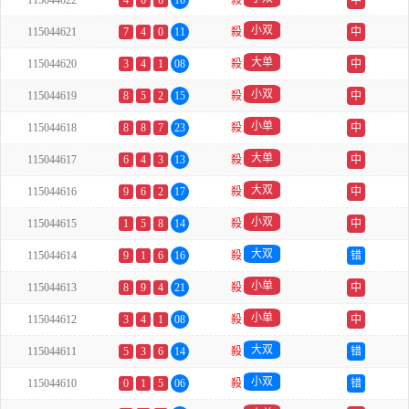
115044622
4
6
6
16
殺
中
小双
115044621
7
4
0
11
殺
中
大单
115044620
3
4
1
08
殺
中
小双
115044619
8
5
2
15
殺
中
小单
115044618
8
8
7
23
殺
中
大单
115044617
6
4
3
13
殺
中
大双
115044616
9
6
2
17
殺
中
小双
115044615
1
5
8
14
殺
中
大双
115044614
9
1
6
16
殺
错
小单
115044613
8
9
4
21
殺
中
小单
115044612
3
4
1
08
殺
中
大双
115044611
5
3
6
14
殺
错
小双
115044610
0
1
5
06
殺
错