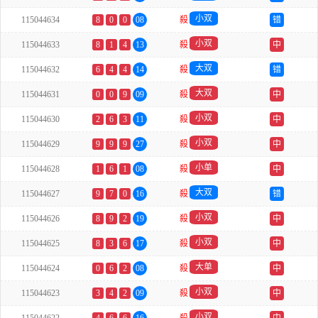
小双
115044634
8
0
0
08
殺
错
小双
115044633
8
1
4
13
殺
中
大双
115044632
6
4
4
14
殺
错
大双
115044631
0
0
9
09
殺
中
小双
115044630
2
6
3
11
殺
中
小双
115044629
9
9
9
27
殺
中
小单
115044628
1
6
1
08
殺
中
大双
115044627
9
7
0
16
殺
错
小双
115044626
8
9
2
19
殺
中
小双
115044625
8
3
6
17
殺
中
大单
115044624
0
6
2
08
殺
中
小双
115044623
3
4
2
09
殺
中
小双