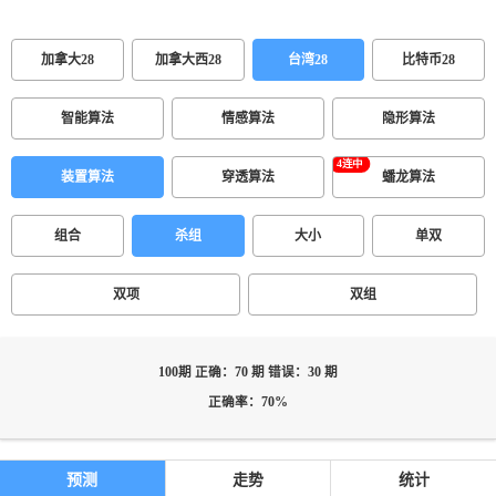
加拿大28
加拿大西28
台湾28
比特币28
智能算法
情感算法
隐形算法
装置算法
穿透算法
蟠龙算法
组合
杀组
大小
单双
双项
双组
100期 正确：70 期 错误：30 期
正确率：70%
预测
走势
统计