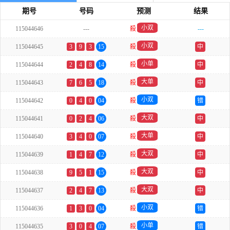
期号
号码
预测
结果
小双
115044646
---
殺
---
小双
115044645
3
9
3
15
殺
中
小单
115044644
2
4
8
14
殺
中
大单
115044643
7
6
5
18
殺
中
小双
115044642
0
4
0
04
殺
错
大双
115044641
0
2
4
06
殺
中
大单
115044640
3
4
0
07
殺
中
大双
115044639
1
4
7
12
殺
中
大双
115044638
9
5
1
15
殺
中
大双
115044637
2
4
7
13
殺
中
小双
115044636
1
3
0
04
殺
错
小单
115044635
3
0
4
07
殺
错