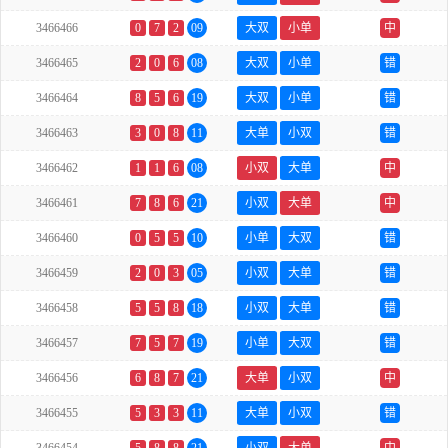
3466466
0
7
2
09
大双
小单
中
3466465
2
0
6
08
大双
小单
错
3466464
8
5
6
19
大双
小单
错
3466463
3
0
8
11
大单
小双
错
3466462
1
1
6
08
小双
大单
中
3466461
7
8
6
21
小双
大单
中
3466460
0
5
5
10
小单
大双
错
3466459
2
0
3
05
小双
大单
错
3466458
5
5
8
18
小双
大单
错
3466457
7
5
7
19
小单
大双
错
3466456
6
8
7
21
大单
小双
中
3466455
5
3
3
11
大单
小双
错