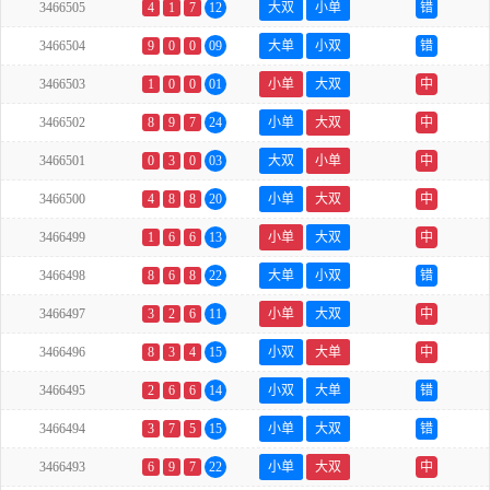
3466505
4
1
7
12
大双
小单
错
3466504
9
0
0
09
大单
小双
错
3466503
1
0
0
01
小单
大双
中
3466502
8
9
7
24
小单
大双
中
3466501
0
3
0
03
大双
小单
中
3466500
4
8
8
20
小单
大双
中
3466499
1
6
6
13
小单
大双
中
3466498
8
6
8
22
大单
小双
错
3466497
3
2
6
11
小单
大双
中
3466496
8
3
4
15
小双
大单
中
3466495
2
6
6
14
小双
大单
错
3466494
3
7
5
15
小单
大双
错
3466493
6
9
7
22
小单
大双
中