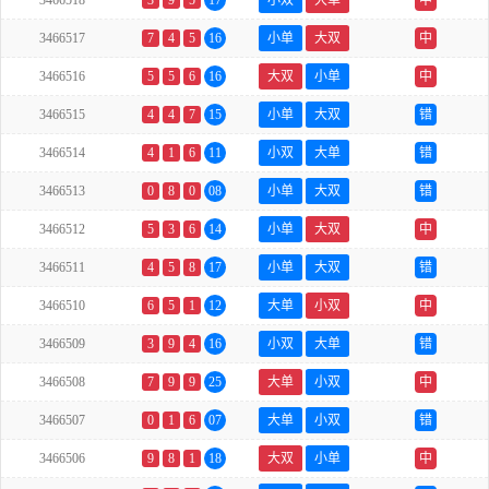
3466518
3
9
5
17
小双
大单
中
3466517
7
4
5
16
小单
大双
中
3466516
5
5
6
16
大双
小单
中
3466515
4
4
7
15
小单
大双
错
3466514
4
1
6
11
小双
大单
错
3466513
0
8
0
08
小单
大双
错
3466512
5
3
6
14
小单
大双
中
3466511
4
5
8
17
小单
大双
错
3466510
6
5
1
12
大单
小双
中
3466509
3
9
4
16
小双
大单
错
3466508
7
9
9
25
大单
小双
中
3466507
0
1
6
07
大单
小双
错
3466506
9
8
1
18
大双
小单
中